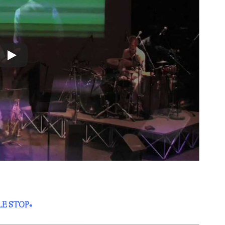
LE STOP
«