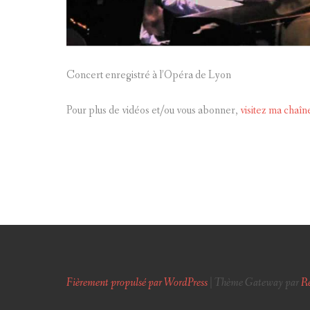
Concert enregistré à l’Opéra de Lyon
Pour plus de vidéos et/ou vous abonner,
visitez ma chaî
Fièrement propulsé par WordPress
|
Thème Gateway par
R