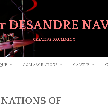
er DESANDRE NA
CREATIVE DRUMMING
QUE
COLLABORATIONS
GALERIE
C
 NATIONS OF