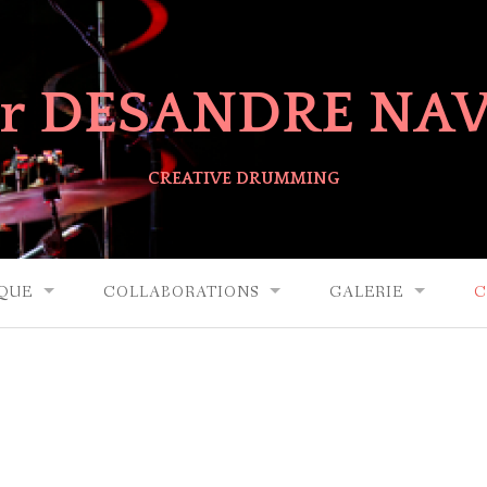
er DESANDRE NA
CREATIVE DRUMMING
QUE
COLLABORATIONS
GALERIE
C