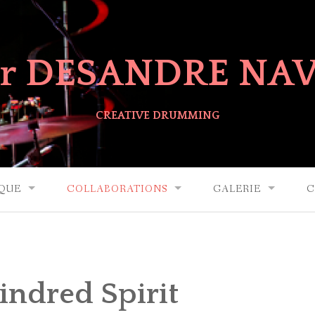
er DESANDRE NA
CREATIVE DRUMMING
QUE
COLLABORATIONS
GALERIE
C
indred Spirit