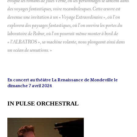
évoqué les romans de Jules Verne, où les personnages se lancent dans
des voyages fantastiques, voire rocambolesques. Cette œuvre est
devenue une invitation à un « Voyage Extraordinaire », où l’on
explorera des paysages fantastiques, où l’on ouvrira les portes du
laboratoire de Robur, où l’on pourrait même monter à bord de
« l’ALBATROS », sa machine volante, nous plongeant ainsi dans
un océan de sensations.
»
En concert au théâtre La Renaissance de Mondeville le
dimanche 7 avril 2024
IN PULSE ORCHESTRAL