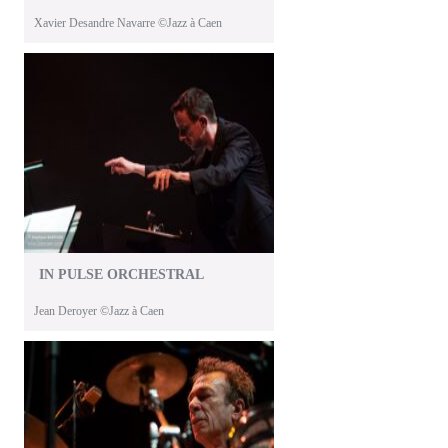
Xavier Desandre Navarre ©Jazz à Caen
IN PULSE ORCHESTRAL
Jean Deroyer ©Jazz à Caen