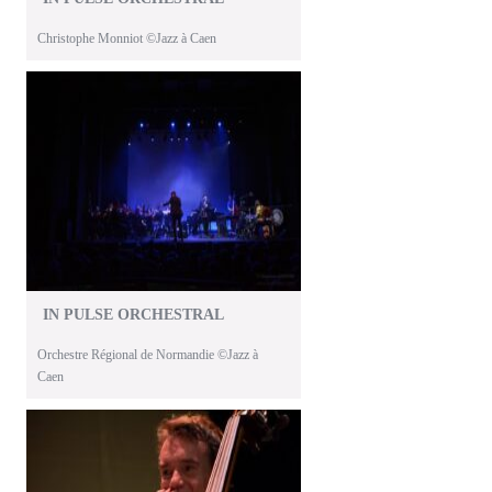
Christophe Monniot ©Jazz à Caen
IN PULSE ORCHESTRAL
Orchestre Régional de Normandie ©Jazz à
Caen