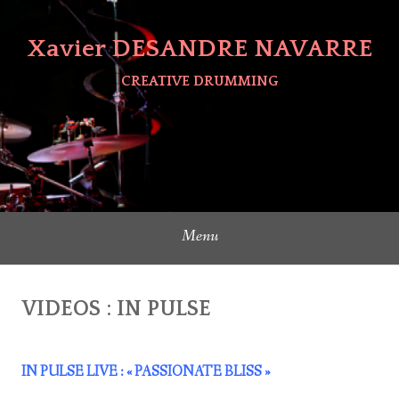
Aller
au
Xavier DESANDRE NAVARRE
contenu
principal
CREATIVE DRUMMING
Menu
VIDEOS : IN PULSE
IN PULSE LIVE : « PASSIONATE BLISS »